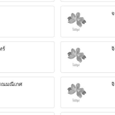
จ
ทร์
จ
วรรณมณีเกศ
จ