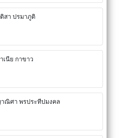
ุติสา ปรมาภูติ
าเนีย กาขาว
าณิศา พรประทีปมงคล