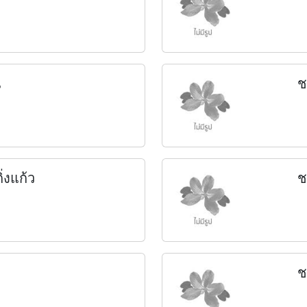
ี
ช
ิ่งแก้ว
ช
ช