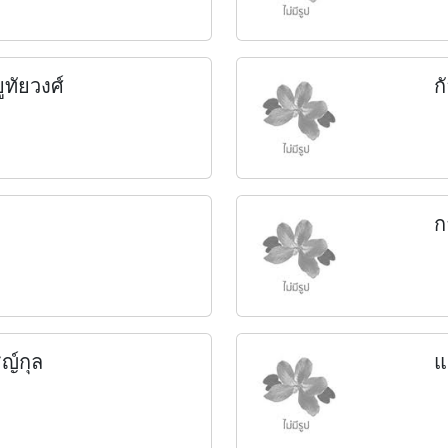
ูทัยวงศ์
ก
ก
ชญ์กุล
แ