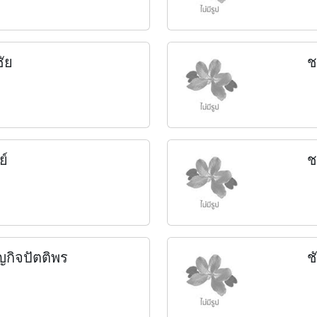
ัย
ช
ย์
ช
ญกิจปัตติพร
ช