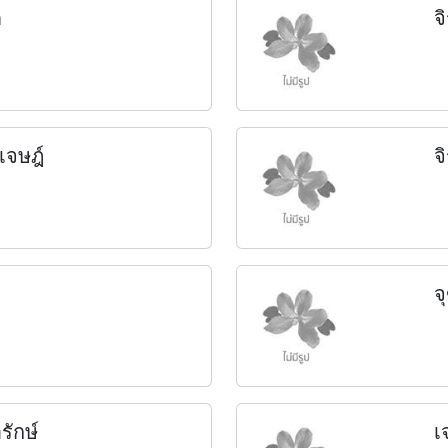
ด
จ
าเจษฎ์
จ
จ
ารักษ์
เ