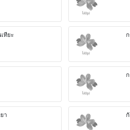
เทียะ
ก
ก
ายา
ก