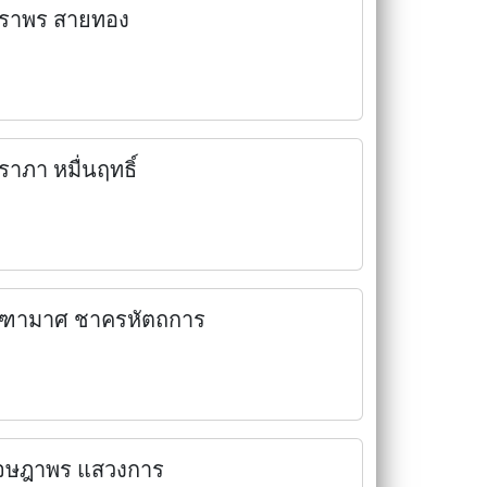
ิราพร สายทอง
ิราภา หมื่นฤทธิ์
ุฑามาศ ชาครหัตถการ
จษฎาพร แสวงการ