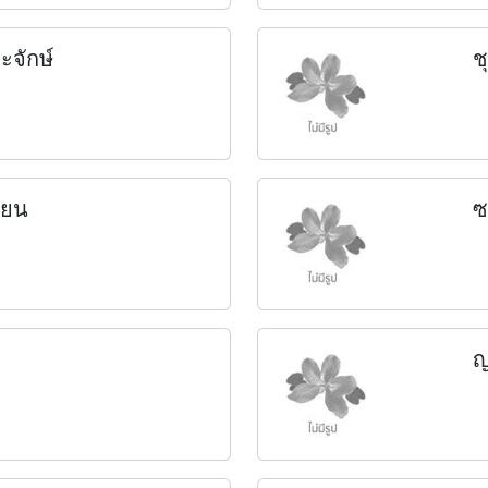
ะจักษ์
ช
ตียน
ซ
ญ