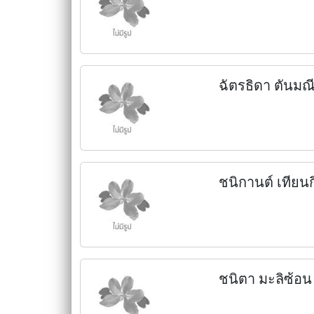
ฉัตรธิดา ตันมณ
ชนิกานต์ เทียนก
ชนิตา มะลิซ้อน