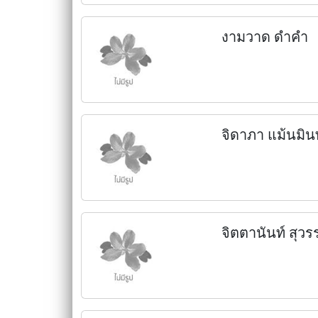
งามวาด ดำคำ
จิดาภา แม้นมิน
จิตตานันท์ สุ