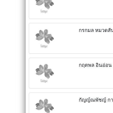
กรกมล หมวดสัน
กฤตพล อินอ่อน
กัญญ์ณพัชญ์ ก