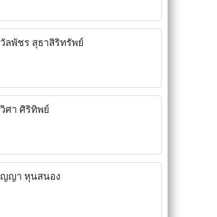
วัลพัชร สุธาสิริทรัพย์
วิศา ศิริทิพย์
ัญญา หุนสนอง