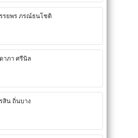
รรยพร ภรณ์ธนโชติ
ิดาภา ศรีนิล
ิรสิน ถิ่นบาง