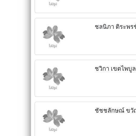
ชลนิภา ติระพรช
ชวิกา เขตไพบูล
ชัชชลักษณ์ ขวั