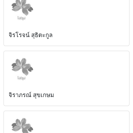
จิรโรจน์ สุธิตะกูล
จิราภรณ์ สุขเกษม