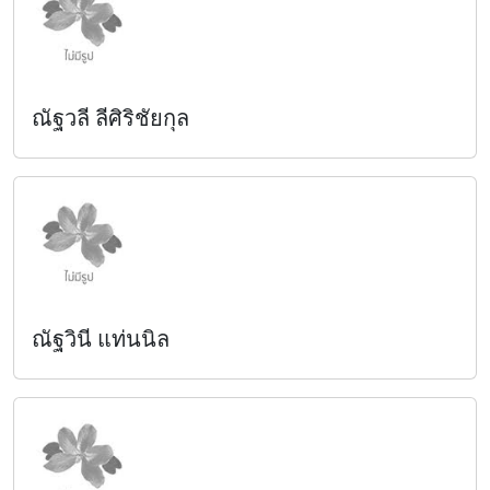
ณัฐวลี ลีศิริชัยกุล
ณัฐวินี แท่นนิล