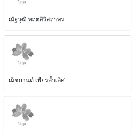
ณัฐวุฒิ พฤตสิริสถาพร
ณิชกานต์ เพียรล้ำเลิศ