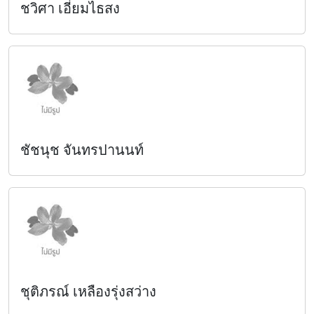
ชวิศา เอี่ยมไธสง
ชัชนุช จันทรปานนท์
ชุติภรณ์ เหลืองรุ่งสว่าง