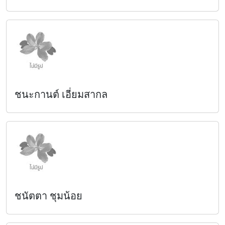
ชนะกานต์ เอี่ยมสากล
ชนัตตา ชุมน้อย