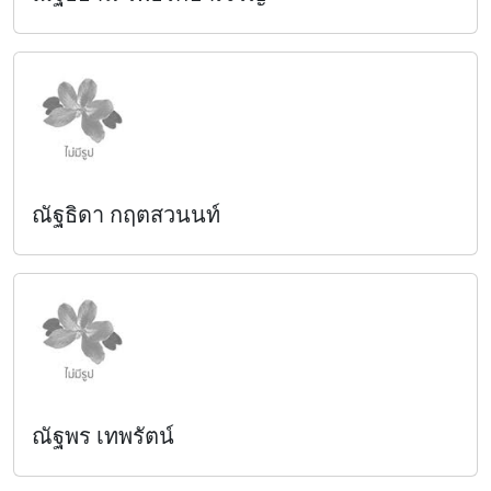
ณัฐธิดา กฤตสวนนท์
ณัฐพร เทพรัตน์