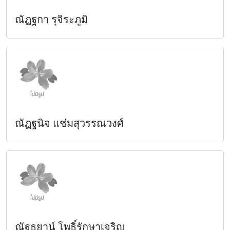
ณัฏฐกา รุจิระภูมิ
ณัฏฐนิจ แช่มสุวรรณวงศ์
ณัฐธยาน์ โพธิ์รักษาเจริญ