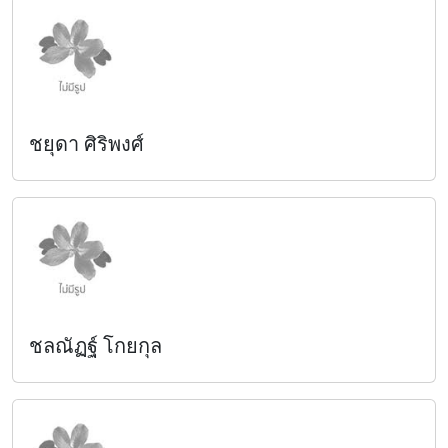
ชยุดา ศิริพงศ์
ชลณัฏฐ์ โกยกุล