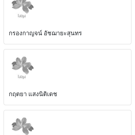
กรองกาญจน์ อัชฌายะสุนทร
กฤตยา แสงนิติเดช