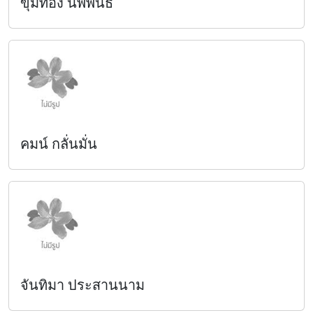
ขุมทอง นพพันธ์
คมน์ กลั่นมั่น
จันทิมา ประสานนาม