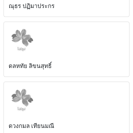
ณุธร ปฏิมาประกร
ดลหทัย ลิขนสุทธิ์
ดวงกมล เทียนมณี