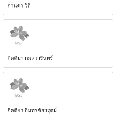
กานดา วิถี
กิตติมา กมลวารินทร์
กิตติยา อินทรชัยวรุตม์