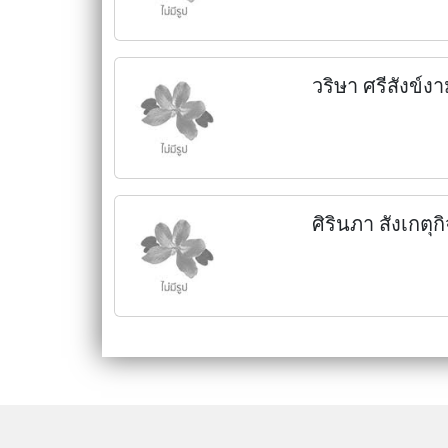
วริษา ศรีสังข์ง
ศิรินภา สังเกตุก