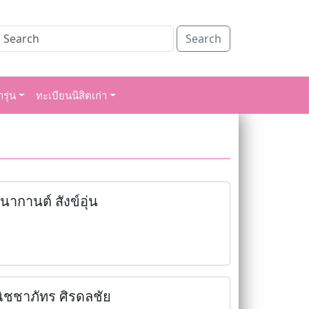
Search
รุ่น
ทะเบียนนิสิตเก่า
นากานต์ สังข์อุ่น
ิชชาภัทร ศิรดลชัย