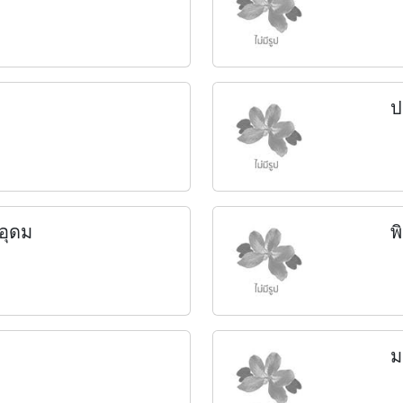
ป
อุดม
พ
ม