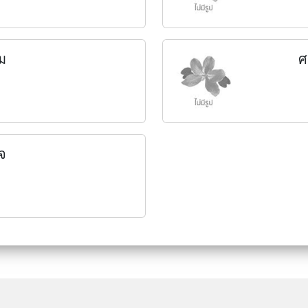
าม
ศ
ิจ