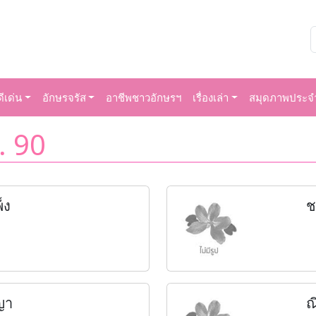
ีเด่น
อักษรจรัส
อาชีพชาวอักษรฯ
เรื่องเล่า
สมุดภาพประจำ
. 90
็ง
ช
ญญา
ณ