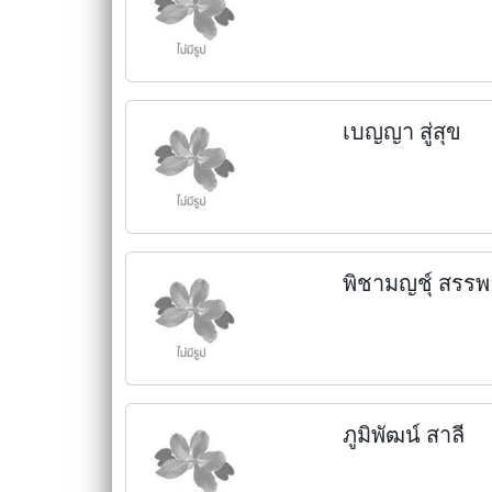
เบญญา สู่สุข
พิชามญชุ์ สรรพ
ภูมิพัฒน์ สาลี