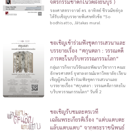
จิตรกรรมชาดกในวัดฝั่งธนบุรี )
รองศาสตราจารย์ ดร. อาทิตย์ ชีรวณิชย์กุล
ได้รับเชิญบรรยายพิเศษหัวข้อ “So
bodhisatto, Jātakas mural
ขอเชิญเข้าร่วมฟังชุดการเสวนาและ
บรรยายเรื่อง “ศกุนตลา : วรรณคดี
ภารตะในบริบทวรรณกรรมโลก“
กลุ่มภารกิจงานวิจัยและพัฒนาวิชาการ คณะ
อักษรศาสตร์ จุฬาลงกรณ์มหาวิทยาลัย เรียน
เชิญผู้สนใจเข้าร่วมฟังชุดการเสวนาและ
บรรยายเรื่อง “ศกุนตลา : วรรณคดีภารตะใน
บริบทวรรณกรรมโลก“ วันที่ 2
ขอเชิญรับชมละครเวที
เฉลิมพระเกียรติเรื่อง “แต่บแตบตะ
แล้บแตบแตบ” จากพระราชนิพนธ์