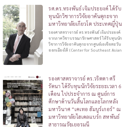
รศ.ดร.ทรงพันธ์ เจิมประยงค์ ได้รับ
ทุนนักวิชาการวิจัยอาคันตุกะจาก
มหาวิทยาลัยเกียวโต ประเทศญี่ปุ่น
รองศาสตราจารย์ ดร.ทรงพันธ์ เจิมประยงค์
จากภาควิชาบรรณารักษศาสตร์ ได้รับทุนนัก
วิชาการวิจัยอาคันตุกะจากศูนย์เอเชียตะวัน
ออกเฉียงใต้ (Center for Southeast Asian
รองศาสตราจารย์ ดร.วริตตา ศรี
รัตนา ได้รับทุนนักวิจัยระยะเวลา 6
เดือน ไปประจำการ ณ ศูนย์การ
ศึกษาด้านวันสิ้นโลกและโลกหลัง
มหาวินาศ “เคเทอ ฮัมบูร์เกอร์” ณ
มหาวิทยาลัยไฮเดลแบร์ก สหพันธ์
สาธารณรัฐเยอรมนี