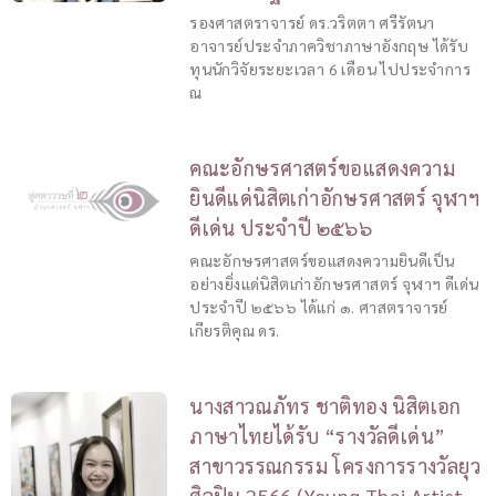
รองศาสตราจารย์ ดร.วริตตา ศรีรัตนา
อาจารย์ประจำภาควิชาภาษาอังกฤษ ได้รับ
ทุนนักวิจัยระยะเวลา 6 เดือน ไปประจำการ
ณ
คณะอักษรศาสตร์ขอแสดงความ
ยินดีแด่นิสิตเก่าอักษรศาสตร์ จุฬาฯ
ดีเด่น ประจำปี ๒๕๖๖
คณะอักษรศาสตร์ขอแสดงความยินดีเป็น
อย่างยิ่งแด่นิสิตเก่าอักษรศาสตร์ จุฬาฯ ดีเด่น
ประจำปี ๒๕๖๖ ได้แก่ ๑. ศาสตราจารย์
เกียรติคุณ ดร.
นางสาวณภัทร ชาติทอง นิสิตเอก
ภาษาไทยได้รับ “รางวัลดีเด่น”
สาขาวรรณกรรม โครงการรางวัลยุว
ศิลปิน 2566 (Young Thai Artist