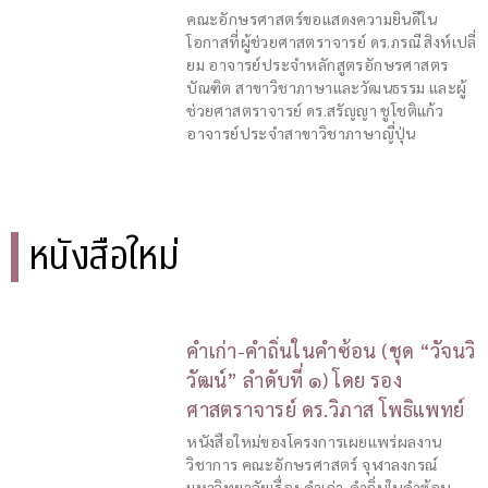
คณะอักษรศาสตร์ขอแสดงความยินดีใน
โอกาสที่ผู้ช่วยศาสตราจารย์ ดร.ภรณี สิงห์เปลี่
ยม อาจารย์ประจำหลักสูตรอักษรศาสตร
บัณฑิต สาขาวิชาภาษาและวัฒนธรรม และผู้
ช่วยศาสตราจารย์ ดร.สรัญญา ชูโชติแก้ว
อาจารย์ประจำสาขาวิชาภาษาญี่ปุ่น
หนังสือใหม่
คำเก่า-คำถิ่นในคำซ้อน (ชุด “วัจนวิ
วัฒน์” ลำดับที่ ๑) โดย รอง
ศาสตราจารย์ ดร.วิภาส โพธิแพทย์
หนังสือใหม่ของโครงการเผยแพร่ผลงาน
วิชาการ คณะอักษรศาสตร์ จุฬาลงกรณ์
มหาวิทยาลัยเรื่อง คำเก่า-คำถิ่นในคำซ้อน