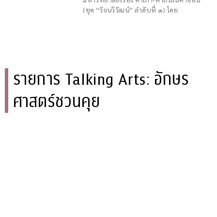
(ชุด “วัจนวิวัฒน์” ลำดับที่ ๑) โดย
รายการ Talking Arts: อักษร
ศาสตร์ชวนคุย