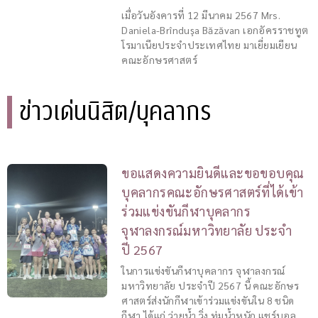
เมื่อวันอังคารที่ 12 มีนาคม 2567 Mrs.
Daniela-Brînduşa Băzăvan เอกอัครราชทูต
โรมาเนียประจำประเทศไทย มาเยี่ยมเยียน
คณะอักษรศาสตร์
ข่าวเด่นนิสิต/บุคลากร
ขอแสดงความยินดีและขอขอบคุณ
บุคลากรคณะอักษรศาสตร์ที่ได้เข้า
ร่วมแข่งขันกีฬาบุคลากร
จุฬาลงกรณ์มหาวิทยาลัย ประจำ
ปี 2567
ในการแข่งขันกีฬาบุคลากร จุฬาลงกรณ์
มหาวิทยาลัย ประจำปี 2567 นี้ คณะอักษร
ศาสตร์ส่งนักกีฬาเข้าร่วมแข่งขันใน 8 ชนิด
กีฬา ได้แก่ ว่ายน้ำ วิ่ง ทุ่มน้ำหนัก แชร์บอล