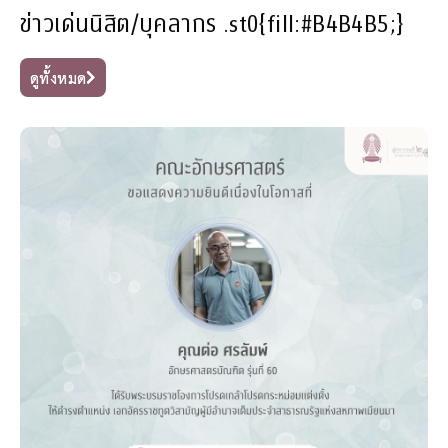
ข่าวเด่นนิสิต/บุคลากร
.st0{fill:#B4B4B5;}
ดูทั้งหมด