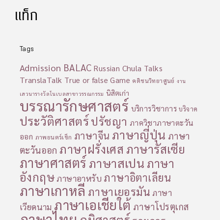
แท็ก
Tags
Admission
BALAC
Russian Chula Talks
TranslaTalk
True or false Game
คติชนวิทยาศูนย์
งาน
นิสิตเก่า
เสวนารางวัลโนเบลสาขาวรรณกรรม
บรรณารักษศาสตร์
บริการวิชาการ
บริจาค
ประวัติศาสตร์
ปรัชญา
ภาควิชาภาษาตะวัน
ภาษาญี่ปุ่น
ภาษาจีน
ภาษา
ออก
ภาพยนตร์เช็ก
ภาษารัสเซีย
ภาษาฝรั่งเศส
ตะวันออก
ภาษาศาสตร์
ภาษาสเปน
ภาษา
อังกฤษ
ภาษาอิตาเลียน
ภาษาอาหรับ
ภาษาเกาหลี
ภาษาเยอรมัน
ภาษา
ภาษาเอเชียใต้
ภาษาโปรตุเกส
เวียดนาม
ภาษาไทย
ภูมิศาสตร์